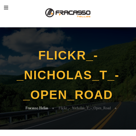
FLICKR_-
_NICHOLAS_T_-
_OPEN_ROAD
Fracasso Hellas
Flickr_-_Nicholas_T_-_Open_Road